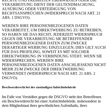
RECHTE UND FREIHEITEN ÜBERWIEGEN ODER DIE
VERARBEITUNG DIENT DER GELTENDMACHUNG,
AUSÜBUNG ODER VERTEIDIGUNG VON
RECHTSANSPRÜCHEN (WIDERSPRUCH NACH ART. 21
ABS. 1 DSGVO).
WERDEN IHRE PERSONENBEZOGENEN DATEN
VERARBEITET, UM DIREKTWERBUNG ZU BETREIBEN,
SO HABEN SIE DAS RECHT, JEDERZEIT WIDERSPRUCH
GEGEN DIE VERARBEITUNG SIE BETREFFENDER
PERSONENBEZOGENER DATEN ZUM ZWECKE
DERARTIGER WERBUNG EINZULEGEN; DIES GILT AUCH
FÜR DAS PROFILING, SOWEIT ES MIT SOLCHER
DIREKTWERBUNG IN VERBINDUNG STEHT. WENN SIE
WIDERSPRECHEN, WERDEN IHRE
PERSONENBEZOGENEN DATEN ANSCHLIESSEND NICHT
MEHR ZUM ZWECKE DER DIREKTWERBUNG
VERWENDET (WIDERSPRUCH NACH ART. 21 ABS. 2
DSGVO).
Beschwerde­recht bei der zuständigen Aufsichts­behörde
Im Falle von Verstößen gegen die DSGVO steht den Betroffenen
ein Beschwerderecht bei einer Aufsichtsbehörde, insbesondere in
dem Mitgliedstaat ihres gewöhnlichen Aufenthalts, ihres