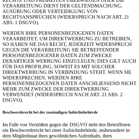
RECHTE UND FREIHEITEN ÜBERWIEGEN ODER DIE
VERARBEITUNG DIENT DER GELTENDMACHUNG,
AUSÜBUNG ODER VERTEIDIGUNG VON
RECHTSANSPRÜCHEN (WIDERSPRUCH NACH ART. 21
ABS. 1 DSGVO).
WERDEN IHRE PERSONENBEZOGENEN DATEN
VERARBEITET, UM DIREKTWERBUNG ZU BETREIBEN,
SO HABEN SIE DAS RECHT, JEDERZEIT WIDERSPRUCH
GEGEN DIE VERARBEITUNG SIE BETREFFENDER
PERSONENBEZOGENER DATEN ZUM ZWECKE
DERARTIGER WERBUNG EINZULEGEN; DIES GILT AUCH
FÜR DAS PROFILING, SOWEIT ES MIT SOLCHER
DIREKTWERBUNG IN VERBINDUNG STEHT. WENN SIE
WIDERSPRECHEN, WERDEN IHRE
PERSONENBEZOGENEN DATEN ANSCHLIESSEND NICHT
MEHR ZUM ZWECKE DER DIREKTWERBUNG
VERWENDET (WIDERSPRUCH NACH ART. 21 ABS. 2
DSGVO).
Beschwerde­recht bei der zuständigen Aufsichts­behörde
Im Falle von Verstößen gegen die DSGVO steht den Betroffenen
ein Beschwerderecht bei einer Aufsichtsbehörde, insbesondere in
dem Mitgliedstaat ihres gewöhnlichen Aufenthalts, ihres