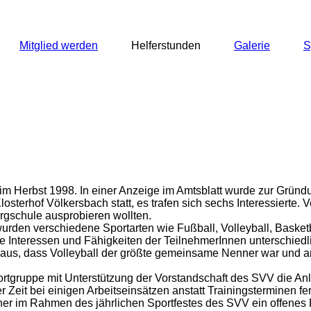
Mitglied werden
Helferstunden
Galerie
S
 im Herbst 1998. In einer Anzeige im Amtsblatt wurde zur Gründ
terhof Völkersbach statt, es trafen sich sechs Interessierte. V
ergschule ausprobieren wollten.
urden verschiedene Sportarten wie Fußball, Volleyball, Basket
die Interessen und Fähigkeiten der TeilnehmerInnen unterschied
h heraus, dass Volleyball der größte gemeinsame Nenner war un
portgruppe mit Unterstützung der Vorstandschaft des SVV die A
er Zeit bei einigen Arbeitseinsätzen anstatt Trainingsterminen 
 im Rahmen des jährlichen Sportfestes des SVV ein offenes Frei