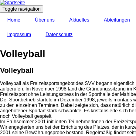
Direkt
zum
Toggle navigation
Inhalt
Home
Über uns
Aktuelles
Abteilungen
Impressum
Datenschutz
Volleyball
Volleyball
Volleyball als Freizeitsportangebot des SVV begann eigentlich
aufgerufen. Im November 1998 fand die Gründungssitzung im Klos
Freizeitsport ohne Leistungsstress in der Sporthalle der Mahlb
Der Sportbetrieb startete im Dezember 1998, jeweils montags w
zu den einzelnen Terminen. Dabei zeigte sich, dass natürlich 
angebotener Sportart stark schwankte. Es kristallisierte sic
noch Volleyball gespielt.
Im Frühsommer 2001 initiierten TeilnehmerInnen der Freizeits
Wir engagierten uns bei der Errichtung des Platzes, der in kurz
2001 seine Bewährungsprobe bestand. Regelmäßig findet seither