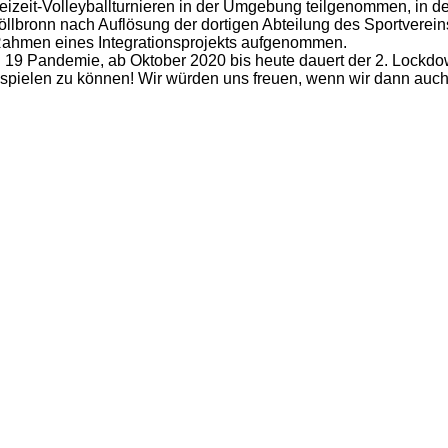
eizeit-Volleyballturnieren in der Umgebung teilgenommen, in d
höllbronn nach Auflösung der dortigen Abteilung des Sportvere
 Rahmen eines Integrations­projekts aufgenommen.
d 19 Pandemie, ab Oktober 2020 bis heute dauert der 2. Lockdo
z spielen zu können! Wir würden uns freuen, wenn wir dann auc