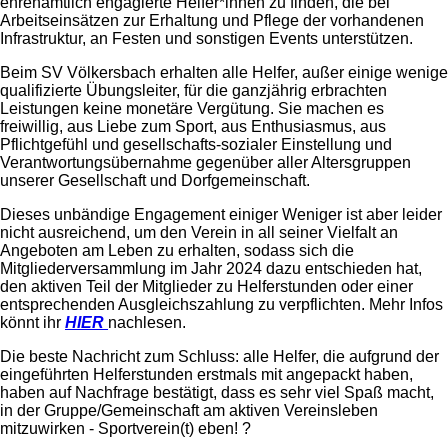
ehrenamtlich engagierte Helfer*innen zu finden, die bei
Arbeitseinsätzen zur Erhaltung und Pflege der vorhandenen
Infrastruktur, an Festen und sonstigen Events unterstützen.
Beim SV Völkersbach erhalten alle Helfer, außer einige wenige
qualifizierte Übungsleiter, für die ganzjährig erbrachten
Leistungen keine monetäre Vergütung. Sie machen es
freiwillig, aus Liebe zum Sport, aus Enthusiasmus, aus
Pflichtgefühl und gesellschafts-sozialer Einstellung und
Verantwortungsübernahme gegenüber aller Altersgruppen
unserer Gesellschaft und Dorfgemeinschaft.
Dieses unbändige Engagement einiger Weniger ist aber leider
nicht ausreichend, um den Verein in all seiner Vielfalt an
Angeboten am Leben zu erhalten, sodass sich die
Mitgliederversammlung im Jahr 2024 dazu entschieden hat,
den aktiven Teil der Mitglieder zu Helferstunden oder einer
entsprechenden Ausgleichszahlung zu verpflichten. Mehr Infos
könnt ihr
HIER
nachlesen.
Die beste Nachricht zum Schluss: alle Helfer, die aufgrund der
eingeführten Helferstunden erstmals mit angepackt haben,
haben auf Nachfrage bestätigt, dass es sehr viel Spaß macht,
in der Gruppe/Gemeinschaft am aktiven Vereinsleben
mitzuwirken - Sportverein(t) eben! ?