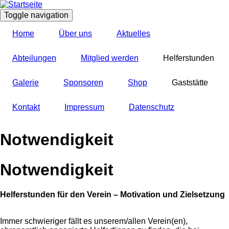
Direkt
zum
Toggle navigation
Inhalt
Home
Über uns
Aktuelles
Abteilungen
Mitglied werden
Helferstunden
Galerie
Sponsoren
Shop
Gaststätte
Kontakt
Impressum
Datenschutz
Notwendigkeit
Notwendigkeit
Helferstunden für den Verein – Motivation und Zielsetzung
Immer schwieriger fällt es unserem/allen Verein(en),