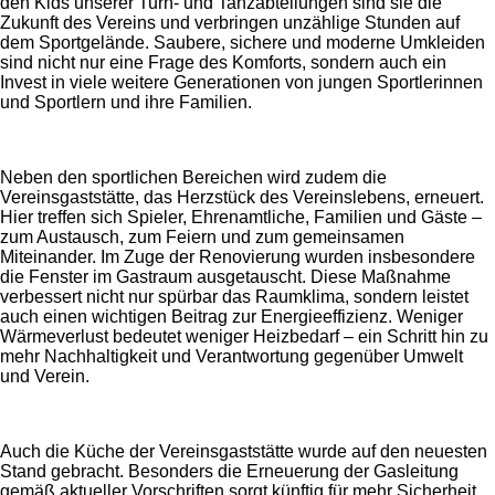
den Kids unserer Turn- und Tanzabteilungen sind sie die
Zukunft des Vereins und verbringen unzählige Stunden auf
dem Sportgelände. Saubere, sichere und moderne Umkleiden
sind nicht nur eine Frage des Komforts, sondern auch ein
Invest in viele weitere Generationen von jungen Sportlerinnen
und Sportlern und ihre Familien.
Neben den sportlichen Bereichen wird zudem die
Vereinsgaststätte, das Herzstück des Vereinslebens, erneuert.
Hier treffen sich Spieler, Ehrenamtliche, Familien und Gäste –
zum Austausch, zum Feiern und zum gemeinsamen
Miteinander. Im Zuge der Renovierung wurden insbesondere
die Fenster im Gastraum ausgetauscht. Diese Maßnahme
verbessert nicht nur spürbar das Raumklima, sondern leistet
auch einen wichtigen Beitrag zur Energieeffizienz. Weniger
Wärmeverlust bedeutet weniger Heizbedarf – ein Schritt hin zu
mehr Nachhaltigkeit und Verantwortung gegenüber Umwelt
und Verein.
Auch die Küche der Vereinsgaststätte wurde auf den neuesten
Stand gebracht. Besonders die Erneuerung der Gasleitung
gemäß aktueller Vorschriften sorgt künftig für mehr Sicherheit